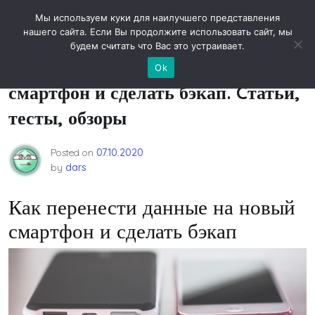
Skip
Новости технологий
Мы используем куки для наилучшего представления
to
нашего сайта. Если Вы продолжите использовать сайт, мы
content
будем считать что Вас это устраивает.
Как перенести данные на новый
Ok
смартфон и сделать бэкап. Cтатьи,
тесты, обзоры
Posted on
07.10.2020
by
dars
Как перенести данные на новый
смартфон и сделать бэкап