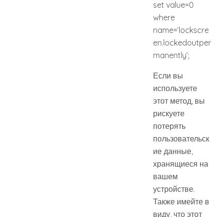
set value=0
where
name=’lockscre
en.lockedoutper
manently’;
Если вы
используете
этот метод, вы
рискуете
потерять
пользовательск
ие данные,
хранящиеся на
вашем
устройстве.
Также имейте в
виду, что этот