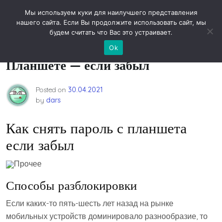
Skip
Новости технологий
Мы используем куки для наилучшего представления
to
нашего сайта. Если Вы продолжите использовать сайт, мы
content
будем считать что Вас это устраивает.
Как сбросить/снять пароль на
Ok
Планшете — если забыл
Posted on
30.04.2021
by
dars
Как снять пароль с планшета
если забыл
Прочее
Способы разблокировки
Если каких-то пять-шесть лет назад на рынке
мобильных устройств доминировало разнообразие, то