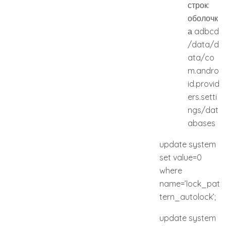
строк:
оболочк
а adbcd
/data/d
ata/co
m.andro
id.provid
ers.setti
ngs/dat
abases
update system
set value=0
where
name=’lock_pat
tern_autolock’;
update system