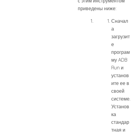
с этим инструментом
приведены ниже:
Сначал
а
загрузит
е
програм
му ADB
Run и
установ
ите ее в
своей
системе.
Установ
ка
стандар
тная и