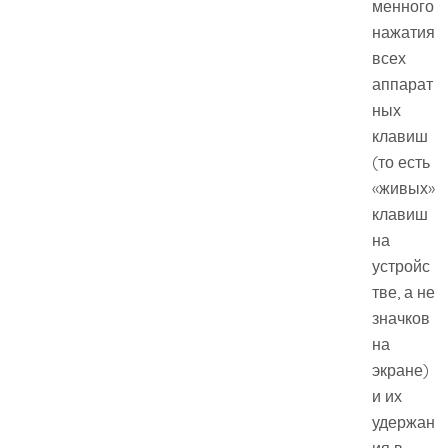
менного
нажатия
всех
аппарат
ных
клавиш
(то есть
«живых»
клавиш
на
устройс
тве, а не
значков
на
экране)
и их
удержан
ия в