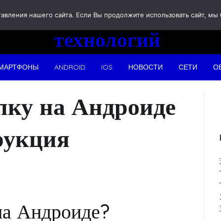
Новости
вления нашего сайта. Если Вы продолжите использовать сайт, мы бу
технологий
МАРТФОНЫ
ANDROID
IOS
НОВОСТИ
СЕТИ
О
пку на Андроиде
рукция
на Андроиде?