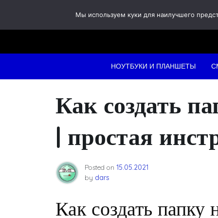
Skip
Мы используем куки для наилучшего предста
to
content
НОУТБУКИ И ПЛАНШЕТЫ
С
Как создать па
| простая инст
Posted on
15.05.2021
by
dars
Как создать папку 