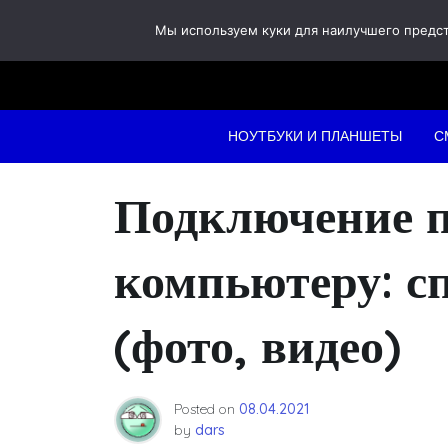
Skip
Мы используем куки для наилучшего предста
to
content
НОУТБУКИ И ПЛАНШЕТЫ
С
Подключение 
компьютеру: с
(фото, видео)
Posted on
08.04.2021
by
dars