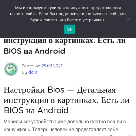
Skip
Новости технологий
Мы используем куки для наилучшего представления
to
нашего сайта. Если Вы продолжите использовать сайт, мы
content
будем считать что Вас это устраивает.
Настройки Bios — Детальная
Ok
инструкция в картинках. Есть ли
BIOS на Android
Posted on
29.03.2021
by
dars
Настройки Bios — Детальная
инструкция в картинках. Есть ли
BIOS на Android
Мобильные устройства уже довольно плотно вошли в
нашу жизнь. Теперь человек не представляет себе