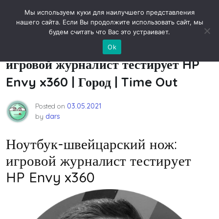
Skip
Новости технологий
Мы используем куки для наилучшего представления
to
нашего сайта. Если Вы продолжите использовать сайт, мы
content
будем считать что Вас это устраивает.
Ноутбук-швейцарский нож:
Ok
игровой журналист тестирует HP
Envy x360 | Город | Time Out
Posted on
03.05.2021
by
dars
Ноутбук-швейцарский нож:
игровой журналист тестирует
HP Envy x360