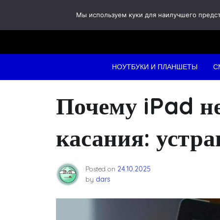
Skip
Мы используем куки для наилучшего предста
to
content
НОУТБУКИ И ПЛАНШЕТЫ
С
Почему iPad не
касания: устр
Posted on
24.10.2025
by
dars