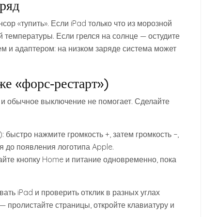
аряд
ор «тупить». Если iPad только что из морозной
 температуры. Если грелся на солнце — остудите
ем и адаптером: на низком заряде система может
же «форс‑рестарт»)
 и обычное выключение не помогает. Сделайте
: быстро нажмите громкость +, затем громкость −,
я до появления логотипа Apple.
айте кнопку Home и питание одновременно, пока
ать iPad и проверить отклик в разных углах
 — пролистайте страницы, откройте клавиатуру и