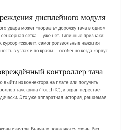
реждения дисплейного модуля
го удара может «порвать» дорожку тача в одном
 сенсорная сетка — уже нет. Типичные признаки:
у), курсор «скачет», самопроизвольные нажатия
ность в углах и по краям — особенно когда корпус
вреждённый контроллер тача
 выйти из коннектора на плате или получить
оллер тачскрина (Touch IC), и экран перестаёт
дически. Это уже аппаратная история, решаемая
кран изнутри. Вначале появляются «зоны без