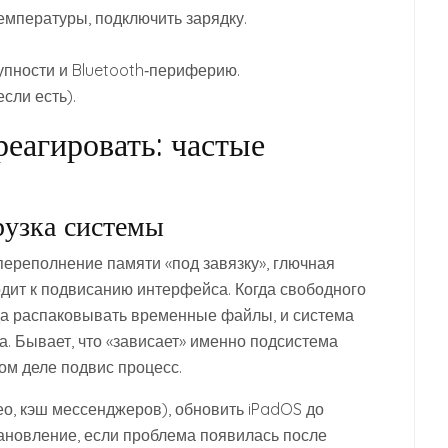
емпературы, подключить зарядку.
пности и Bluetooth‑периферию.
если есть).
реагировать: частые
рузка системы
переполнение памяти «под завязку», глючная
дит к подвисанию интерфейса. Когда свободного
уда распаковывать временные файлы, и система
а. Бывает, что «зависает» именно подсистема
мом деле подвис процесс.
о, кэш мессенджеров), обновить iPadOS до
тановление, если проблема появилась после