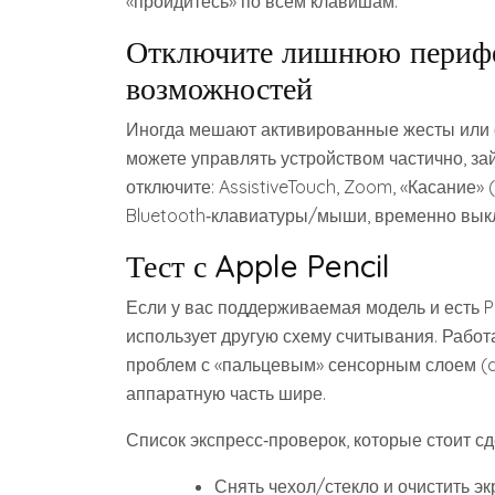
«пройдитесь» по всем клавишам.
Отключите лишнюю перифе
возможностей
Иногда мешают активированные жесты или 
можете управлять устройством частично, за
отключите: AssistiveTouch, Zoom, «Касание»
Bluetooth‑клавиатуры/мыши, временно выкл
Тест с Apple Pencil
Если у вас поддерживаемая модель и есть Pe
использует другую схему считывания. Работа
проблем с «пальцевым» сенсорным слоем (dig
аппаратную часть шире.
Список экспресс‑проверок, которые стоит сд
Снять чехол/стекло и очистить эк