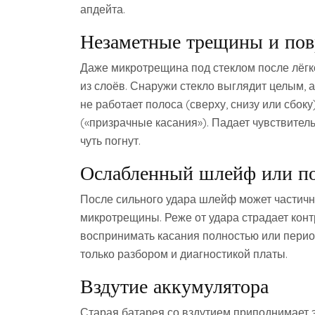
апдейта.
Незаметные трещины и пов
Даже микротрещина под стеклом после лёгко
из слоёв. Снаружи стекло выглядит целым, а
не работает полоса (сверху, снизу или сбок
(«призрачные касания»). Падает чувствитель
чуть погнут.
Ослабленный шлейф или по
После сильного удара шлейф может частично
микротрещины. Реже от удара страдает контр
воспринимать касания полностью или перио
только разбором и диагностикой платы.
Вздутие аккумулятора
Старая батарея со вздутием приподнимает э