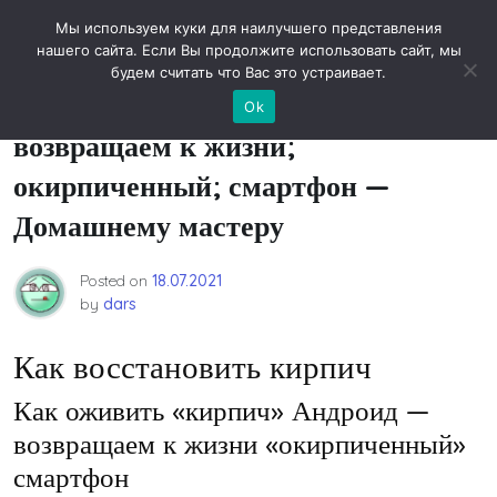
Skip
Новости технологий
Мы используем куки для наилучшего представления
to
нашего сайта. Если Вы продолжите использовать сайт, мы
content
будем считать что Вас это устраивает.
Как оживить; кирпич; Андроид;
Ok
возвращаем к жизни;
окирпиченный; смартфон —
Домашнему мастеру
Posted on
18.07.2021
by
dars
Как восстановить кирпич
Как оживить «кирпич» Андроид —
возвращаем к жизни «окирпиченный»
смартфон