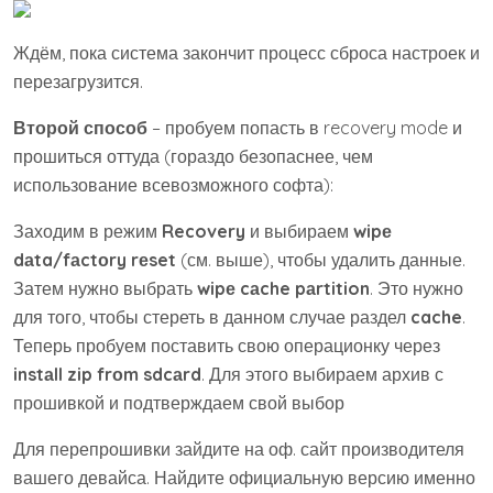
Ждём, пока система закончит процесс сброса настроек и
перезагрузится.
Второй способ
– пробуем попасть в recovery mode и
прошиться оттуда (гораздо безопаснее, чем
использование всевозможного софта):
Заходим в режим
Recovery
и выбираем
wipе
dаta/fаctоry rеset
(см. выше), чтобы удалить данные.
Затем нужно выбрать
wipе cаche pаrtition
. Это нужно
для того, чтобы стереть в данном случае раздел
cache
.
Теперь пробуем поставить свою операционку через
instаll zip frоm sdcаrd
. Для этого выбираем архив с
прошивкой и подтверждаем свой выбор
Для перепрошивки зайдите на оф. сайт производителя
вашего девайса. Найдите официальную версию именно