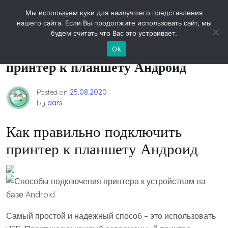
Skip
Новости технологий
Мы используем куки для наилучшего представления
to
нашего сайта. Если Вы продолжите использовать сайт, мы
content
будем считать что Вас это устраивает.
Как правильно подключить
Ok
принтер к планшету Андроид
Posted on
25.08.2020
by
dars
Как правильно подключить
принтер к планшету Андроид
Самый простой и надежный способ – это использовать