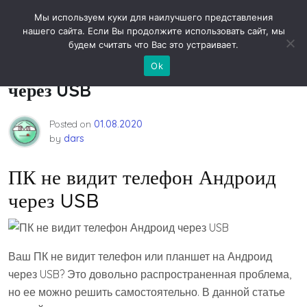
Skip
Новости технологий
Мы используем куки для наилучшего представления
to
нашего сайта. Если Вы продолжите использовать сайт, мы
content
будем считать что Вас это устраивает.
ПК не видит телефон Андроид
Ok
через USB
Posted on
01.08.2020
by
dars
ПК не видит телефон Андроид
через USB
Ваш ПК не видит телефон или планшет на Андроид
через USB? Это довольно распространенная проблема,
но ее можно решить самостоятельно. В данной статье