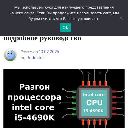
Skip
Новости технологий
Мы используем куки для наилучшего представления
to
нашего сайта. Если Вы продолжите использовать сайт, мы
content
будем считать что Вас это устраивает.
Разгон Intel Core i5-4690K:
Ok
подробное руководство
Posted on
10.02.2025
by
Redactor