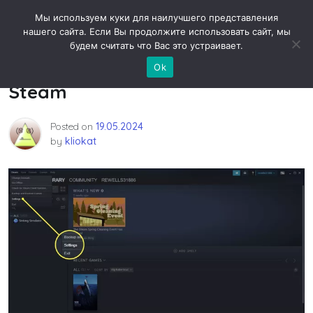
Skip
Новости технологий
Мы используем куки для наилучшего представления
to
нашего сайта. Если Вы продолжите использовать сайт, мы
content
будем считать что Вас это устраивает.
Как поделиться библиотекой в
Ok
Steam
Posted on
19.05.2024
by
kliokat