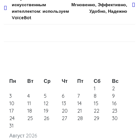
искусственным
Мгновенно, Эффективно,
по
интеллектом: используем
Удобно, Надежно
записям
VoiceBot
Пн
Вт
Ср
Чт
Пт
Сб
Вс
1
2
3
4
5
6
7
8
9
10
11
12
13
14
15
16
17
18
19
20
21
22
23
24
25
26
27
28
29
30
31
Август 2026