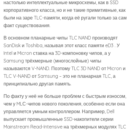
настолько интеллектуальные микросхемы, как в SSD
корпоративного класса, но и не такие примитивные, как
были на заре TLC-памяти, когда её ругали только за сам
факт существования.
В основном планарные чипы TLC NAND производят
SanDisk и Toshiba, называя этот класс памяти eD3 . У
Intel и Micron ставка на 3D-компоновку чипов, а у
Samsung трёхмерные (многослойные) чипы
называются V-NAND. Поэтому TLC 3D NAND от Micron и
TLC V-NAND от Samsung – это не планарная TLC, а
принципиально другая память.
По факту у неё не больше проблем с быстрым износом,
чем у MLС-чипов нового поколения, особенно если она
управляется умным контроллером. Например, Dell
выпускает промышленные SSD-накопители серии
Mainstream Read-Intensive на трёхмерных модулях TLC