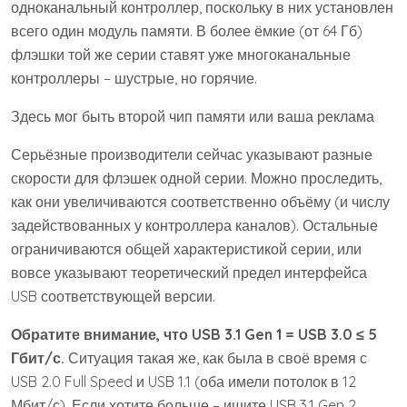
одноканальный контроллер, поскольку в них установлен
всего один модуль памяти. В более ёмкие (от 64 Гб)
флэшки той же серии ставят уже многоканальные
контроллеры – шустрые, но горячие.
Здесь мог быть второй чип памяти или ваша реклама
Серьёзные производители сейчас указывают разные
скорости для флэшек одной серии. Можно проследить,
как они увеличиваются соответственно объёму (и числу
задействованных у контроллера каналов). Остальные
ограничиваются общей характеристикой серии, или
вовсе указывают теоретический предел интерфейса
USB соответствующей версии.
Обратите внимание, что
USB 3.1
Gen 1 =
USB 3.0 ≤ 5
Гбит/с.
Ситуация такая же, как была в своё время с
USB 2.0 Full Speed и USB 1.1 (оба имели потолок в 12
Мбит/с). Если хотите больше – ищите USB 3.1 Gen 2.