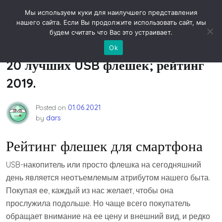
Skip
Новости технологий
Мы используем куки для наилучшего представления
to
нашего сайта. Если Вы продолжите использовать сайт, мы
content
будем считать что Вас это устраивает.
Рейтинг флешек производители –
Ok
20 лучших USB флешек; рейтинг
2019.
Posted on
01.06.2021
by
dars
Рейтинг флешек для смартфона
USB-накопитель или просто флешка на сегодняшний
день является неотъемлемым атрибутом нашего быта.
Покупая ее, каждый из нас желает, чтобы она
прослужила подольше. Но чаще всего покупатель
обращает внимание на ее цену и внешний вид, и редко