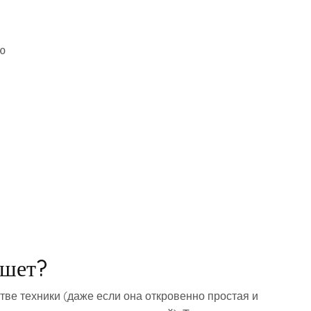
ю
ншет?
стве техники (даже если она откровенно простая и