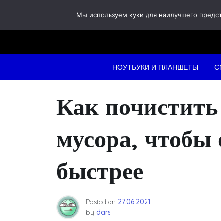
Skip
Мы используем куки для наилучшего предста
to
content
НОУТБУКИ И ПЛАНШЕТЫ
С
Как почистить
мусора, чтобы 
быстрее
Posted on
27.06.2021
by
dars