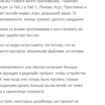
если вы ставите много приложений). Тормозит
унг (и Таб 2 и Таб 3), Леново, Асус, Престижио и
ит онлайн видео, игры, домашний экран. Те
олниеносно, теперь требуют долгого ожидания.
копию со всеми программами и восстановить ее
ова заработает быстро.
из-за недостатка памяти. Не потому, что ее
ивается мусором, ненужными файлами, остатками
 обновляются, они обычно получают больше
 функции и редизайн требуют, чтобы устройство
 чем когда оно только было куплено. Новые
енденцию делать больше вычислений, но также
а в хранилище планшета.
ыстрее, некоторые дизайнеры заставляют их