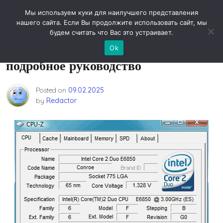
Skip
Новости технологий
Мы используем куки для наилучшего представления
to
нашего сайта. Если Вы продолжите использовать сайт, мы
content
будем считать что Вас это устраивает.
Разгон Core 2 Duo E6850:
Ok
подробное руководство
Posted on
09.02.2025
by
Redactor