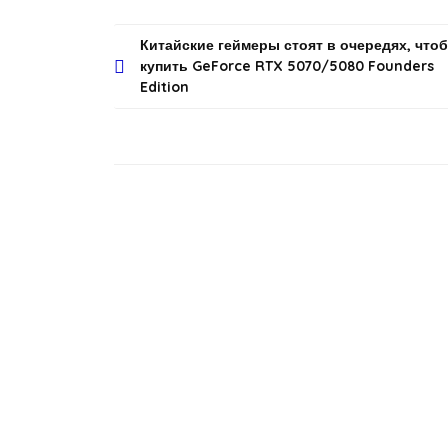
Навигация
Китайские геймеры стоят в очередях, что
купить GeForce RTX 5070/5080 Founders
по
Edition
записям