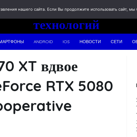
Новости
вления нашего сайта. Если Вы продолжите использовать сайт, мы бу
технологий
МАРТФОНЫ
ANDROID
IOS
НОВОСТИ
СЕТИ
О
0 XT вдвое
eForce RTX 5080
ooperative