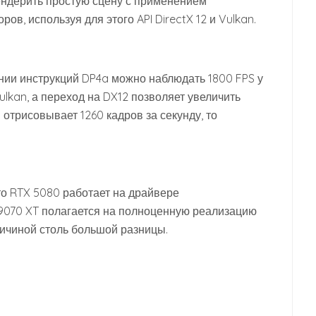
ендерить простую сцену с применением
в, используя для этого API DirectX 12 и Vulkan.
нии инструкций DP4a можно наблюдать 1800 FPS у
ulkan, а переход на DX12 позволяет увеличить
 отрисовывает 1260 кадров за секунду, то
что RTX 5080 работает на драйвере
 9070 XT полагается на полноценную реализацию
ричиной столь большой разницы.