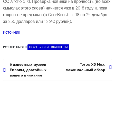
ОС Android 7.1. Проверка новинки на прочность (во всех
смыслах этого слова) начнется уже в 2018 году, а пока
открыт ее предзаказ (в GearBeast – с 18 по 25 декабря
за 250 долларов или 16 640 рублей).
источник
POSTED UNDER
НОУТБУКИ И ПЛАНШЕТЫ
Навигация
6 известных музеев
Turbo X5 Max:
Европы, достойных
максимальный обзор
по
вашего внимания
записям