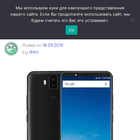
Skip
Новости технологий
Мы используем куки для наилучшего представления
to
нашего сайта. Если Вы продолжите использовать сайт, мы
content
будем считать что Вас это устраивает.
Vernee X: взрыв рынка — Vernee
Ok
Posted on
18.09.2019
by
dars