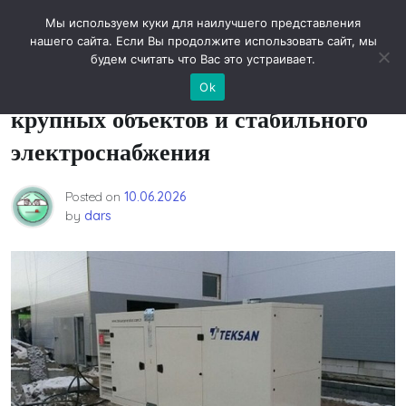
Skip
Новости технологий
Мы используем куки для наилучшего представления
to
нашего сайта. Если Вы продолжите использовать сайт, мы
content
будем считать что Вас это устраивает.
Генераторы на 150 кВт для
Ok
крупных объектов и стабильного
электроснабжения
Posted on
10.06.2026
by
dars