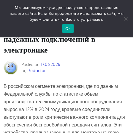
Skip
Новости технологий
Мы используем куки для наилучшего представления
to
нашего сайта. Если Вы продолжите использовать сайт, мы
content
будем считать что Вас это устраивает.
Краевые соединители: выбор для
Ok
надёжных подключений в
электронике
Posted on
17.06.2026
by
Redactor
В российском сегменте электроники, где по данным
Федеральной службы по статистике объем
производства телекоммуникационного оборудования
вырос на 12% в 2024 году, краевые соединители
выступают в роли критически важного компонента для
обеспечения бесперебойной передачи сигналов. Эти
устройства, предназначенные для монтажа на краю