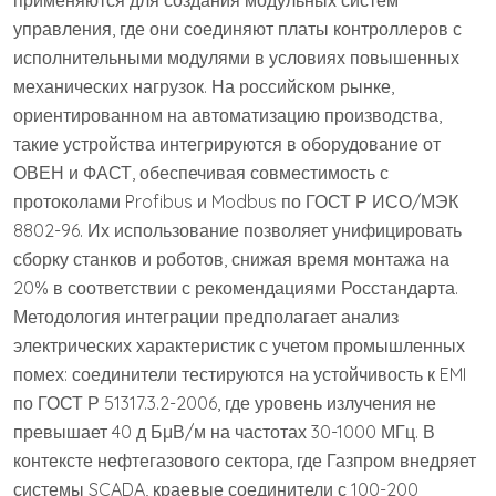
применяются для создания модульных систем
управления, где они соединяют платы контроллеров с
исполнительными модулями в условиях повышенных
механических нагрузок. На российском рынке,
ориентированном на автоматизацию производства,
такие устройства интегрируются в оборудование от
ОВЕН и ФАСТ, обеспечивая совместимость с
протоколами Profibus и Modbus по ГОСТ Р ИСО/МЭК
8802-96. Их использование позволяет унифицировать
сборку станков и роботов, снижая время монтажа на
20% в соответствии с рекомендациями Росстандарта.
Методология интеграции предполагает анализ
электрических характеристик с учетом промышленных
помех: соединители тестируются на устойчивость к EMI
по ГОСТ Р 51317.3.2-2006, где уровень излучения не
превышает 40 д БμВ/м на частотах 30-1000 МГц. В
контексте нефтегазового сектора, где Газпром внедряет
системы SCADA, краевые соединители с 100-200