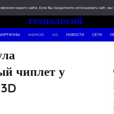
Новости
вления нашего сайта. Если Вы продолжите использовать сайт, мы бу
технологий
МАРТФОНЫ
ANDROID
IOS
НОВОСТИ
СЕТИ
О
ула
й чиплет у
X3D