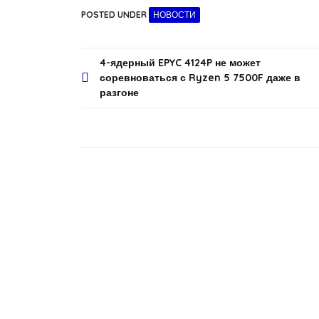
POSTED UNDER
НОВОСТИ
Навигация
4-ядерный EPYC 4124P не может
соревноваться с Ryzen 5 7500F даже в
по
разгоне
записям