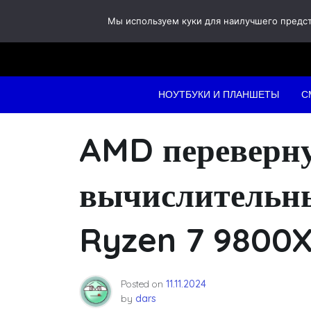
Skip
Мы используем куки для наилучшего предста
to
content
НОУТБУКИ И ПЛАНШЕТЫ
С
AMD переверн
вычислительны
Ryzen 7 9800
Posted on
11.11.2024
by
dars