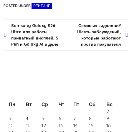
POSTED UNDER
РЕЙТИНГ
Навигация
Samsung Galaxy S26
Семяныч кидалово?
Ultra для работы:
Шесть заблуждений,
по
приватный дисплей, S
которые работают
записям
Pen и Galaxy AI в деле
против покупателя
Пн
Вт
Ср
Чт
Пт
Сб
Вс
1
2
3
4
5
6
7
8
9
10
11
12
13
14
15
16