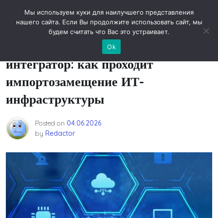
Skip
Новости технологий
Мы используем куки для наилучшего представления
to
нашего сайта. Если Вы продолжите использовать сайт, мы
content
будем считать что Вас это устраивает.
Аметист как системный
Ok
интегратор: как проходит
импортозамещение ИТ-
инфраструктуры
Posted on
04.06.2026
by
Redactor