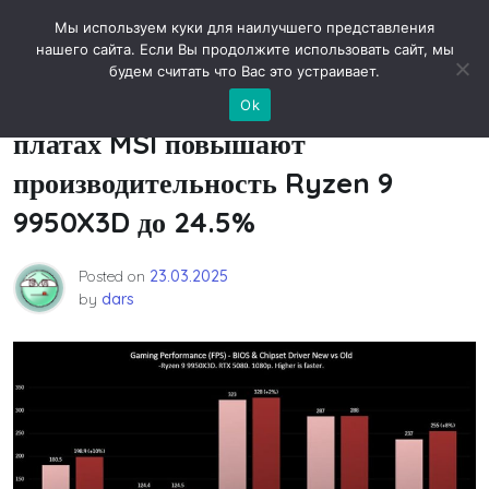
Skip
Новости технологий
Мы используем куки для наилучшего представления
to
нашего сайта. Если Вы продолжите использовать сайт, мы
content
будем считать что Вас это устраивает.
«Оптимальные настройки» на
Ok
платах MSI повышают
производительность Ryzen 9
9950X3D до 24.5%
Posted on
23.03.2025
by
dars