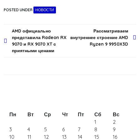
POSTED UNDER
НОВОСТИ
Навигация
AMD официально
Рассматриваем
представила Radeon RX
внутреннее строение AMD
по
9070 и RX 9070 XT с
Ryzen 9 9950X3D
записям
приятными ценами
Пн
Вт
Ср
Чт
Пт
Сб
Вс
1
2
3
4
5
6
7
8
9
10
11
12
13
14
15
16