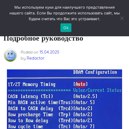
Skip
Новости технологий
Мы используем куки для наилучшего представления
to
нашего сайта. Если Вы продолжите использовать сайт, мы
content
будем считать что Вас это устраивает.
Разгон процессора через BIOS:
Ok
Подробное руководство
Posted on
15.04.2025
by
Redactor