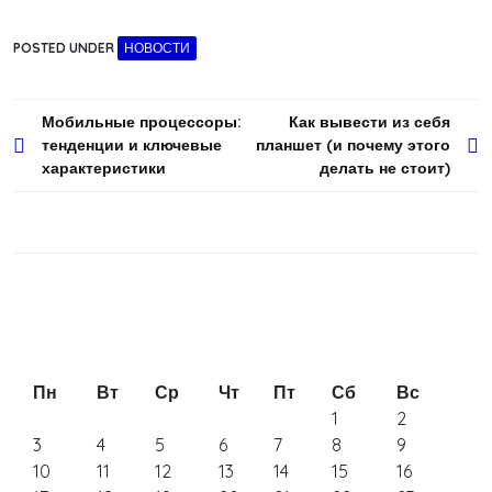
POSTED UNDER
НОВОСТИ
Навигация
Мобильные процессоры:
Как вывести из себя
тенденции и ключевые
планшет (и почему этого
по
характеристики
делать не стоит)
записям
Пн
Вт
Ср
Чт
Пт
Сб
Вс
1
2
3
4
5
6
7
8
9
10
11
12
13
14
15
16