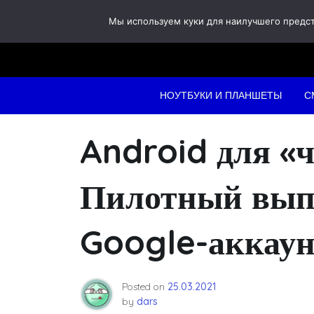
Skip
Мы используем куки для наилучшего предста
to
content
НОУТБУКИ И ПЛАНШЕТЫ
С
Android для «
Пилотный выпу
Google-аккаун
Posted on
25.03.2021
by
dars