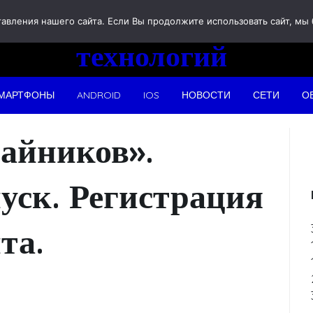
Новости
вления нашего сайта. Если Вы продолжите использовать сайт, мы бу
технологий
МАРТФОНЫ
ANDROID
IOS
НОВОСТИ
СЕТИ
О
чайников».
ск. Регистрация
та.