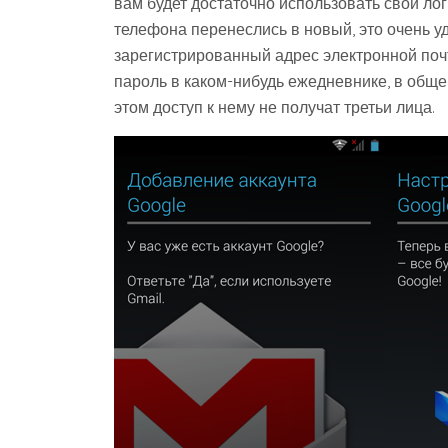
вам будет достаточно использовать свой лог
телефона перенеслись в новый, это очень у
зарегистрированный адрес электронной почт
пароль в каком-нибудь ежедневнике, в общем
этом доступ к нему не получат третьи лица.