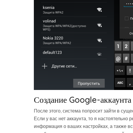
Создание Google-аккаунта
После этого, система попросит зайти в сущ
Если у вас нет аккаунта, то я настоятельно 
информация о ваших настройках, а также вс