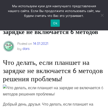
Skip
Новости технологий
Мы используем куки для наилучшего представления
to
нашего сайта. Если Вы продолжите использовать сайт, мы
content
будем считать что Вас это устраивает.
Что делать, если планшет на
Ok
зарядке не включается 6 методов
Posted on
14.01.2021
by
dars
Что делать, если планшет на
зарядке не включается 6 методов
решения проблемы!
Добрый день, друзья. Что делать, если планшет на