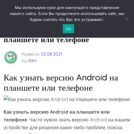
Skip
Новости технологий
Мы используем куки для наилучшего представления
to
нашего сайта. Если Вы продолжите использовать сайт, мы
content
будем считать что Вас это устраивает.
Как узнать версию Android на
Ok
планшете или телефоне
Posted on
02.08.2021
by
dars
Как узнать версию Android на
планшете или телефоне
Как узнать версию Android на планшете или
телефоне
. Часто нужно знать версию Android на вашем
устройстве для решения каких-либо проблем, поиска