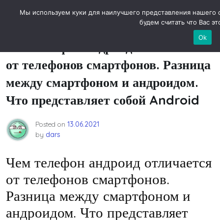
Skip
Новости технологий
Мы используем куки для наилучшего представления нашего с
to
будем считать что Вас эт
content
Ok
Чем телефон андроид отличается
от телефонов смартфонов. Разница
между смартфоном и андроидом.
Что представляет собой Android
Posted on
13.06.2021
by
dars
Чем телефон андроид отличается
от телефонов смартфонов.
Разница между смартфоном и
андроидом. Что представляет