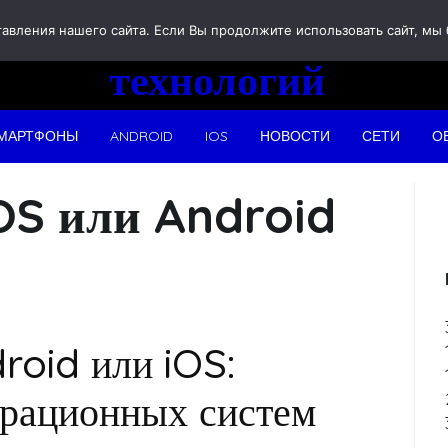
Новости
вления нашего сайта. Если Вы продолжите использовать сайт, мы бу
технологий
МАРТФОНЫ
ANDROID
IOS
НОВОСТИ
СЕТИ
О
OS или Android
roid или iOS:
ерационных систем