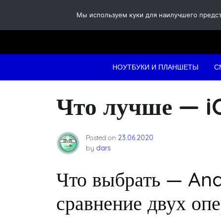
Skip
Мы используем куки для наилучшего предста
to
content
НОУТБУКИ И ПЛАНШЕТЫ
С
Что лучше — i
Posted on
23.06.2020
by
dars
Что выбрать — And
сравнение двух оп