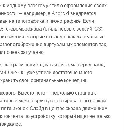
 к модному плоскому стилю оформления своих
бенности, — например, в Android внедряется
ван на типографике и иконографике. Если
дея скевоморфизма (стиль первых версий iOS).
риложения, которые выглядят как их реальные
агает отображение виртуальных элементов так,
ит очень запутанно.
d, вы сразу поймете, какая система перед вами,
кий. Обе ОС уже успели достаточно много
сохранить свои оригинальные концепции.
акового. Вместо него — несколько страниц с
которые можно вручную сортировать по папкам.
 пяти иконок. Слайд в центре экрана движением
к контента по устройству, который ищет не только
так далее.