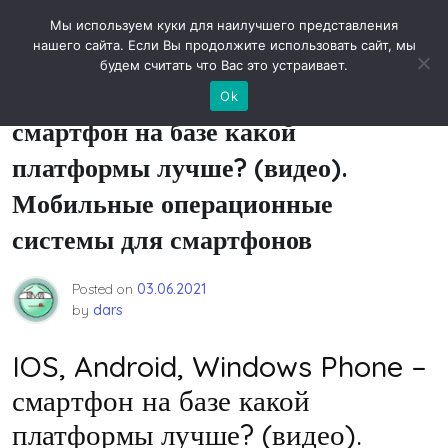
Skip
Новости технологий
Мы используем куки для наилучшего представления
to
нашего сайта. Если Вы продолжите использовать сайт, мы
content
будем считать что Вас это устраивает.
IOS, Android, Windows Phone –
Ok
смартфон на базе какой
платформы лучше? (видео).
Мобильные операционные
системы для смартфонов
Posted on
03.06.2021
by
dars
IOS, Android, Windows Phone –
смартфон на базе какой
платформы лучше? (видео).