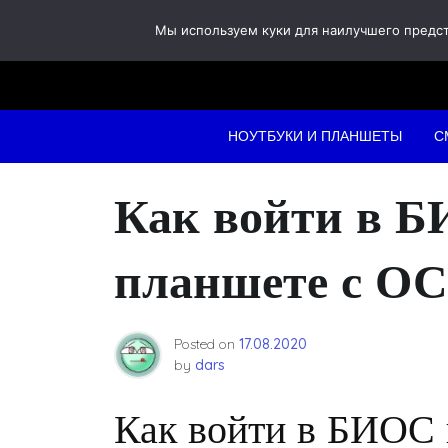
Skip
Мы используем куки для наилучшего предста
to
content
НОУТБУКИ И ПЛАНШЕТЫ
С
Как войти в Б
планшете с О
Posted on
17.08.2020
by
dars
Как войти в БИОС 