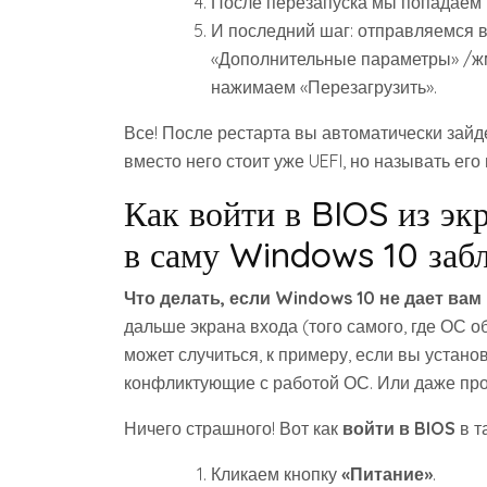
После перезапуска мы попадаем в
И последний шаг: отправляемся в
«Дополнительные параметры» /жм
нажимаем «Перезагрузить».
Все! После рестарта вы автоматически зайде
вместо него стоит уже UEFI, но называть его 
Как войти в BIOS из экр
в саму Windows 10 заб
Что делать, если Windows 10 не дает вам
дальше экрана входа (того самого, где ОС 
может случиться, к примеру, если вы устано
конфликтующие с работой ОС. Или даже про
Ничего страшного! Вот как
войти в BIOS
в т
Кликаем кнопку
«Питание»
.