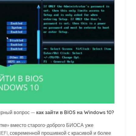
ярный вопрос —
как зайти в BIOS на Windows 10?
тке» вместо старого-доброго БИОСА уже
FI, современной прошивкой с красивой и более