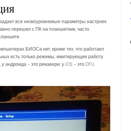
ция
задает все низкоуровневые параметры настроек
давно перешел с ПК на планшетник, часто
планшете.
омпьютерах БИОСа нет, кроме тех, что работают
ьных есть только режимы, имитирующие работу
 андроида – это рекавери, у iOS – это DFU.