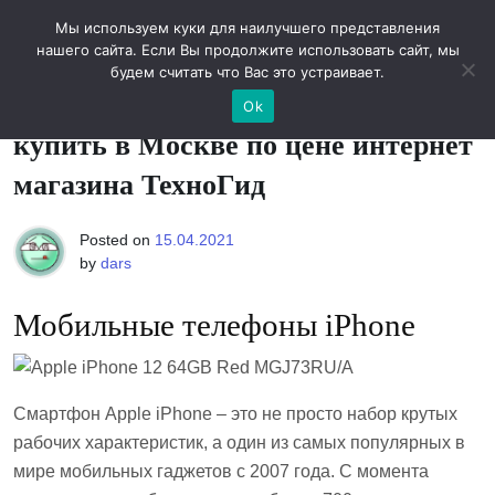
Skip
Новости технологий
Мы используем куки для наилучшего представления
to
нашего сайта. Если Вы продолжите использовать сайт, мы
content
будем считать что Вас это устраивает.
Мобильные телефоны iPhone,
Ok
купить в Москве по цене интернет
магазина ТехноГид
Posted on
15.04.2021
by
dars
Мобильные телефоны iPhone
Смартфон Apple iPhone – это не просто набор крутых
рабочих характеристик, а один из самых популярных в
мире мобильных гаджетов с 2007 года. С момента