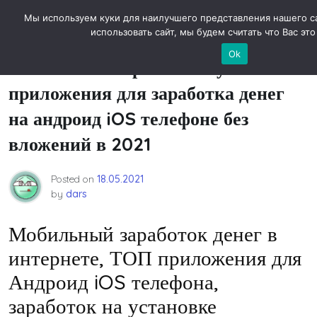
Skip
Новости технологий
Мы используем куки для наилучшего представления нашего с
to
использовать сайт, мы будем считать что Вас это
content
Ok
Мобильный заработок Лучшие
приложения для заработка денег
на андроид iOS телефоне без
вложений в 2021
Posted on
18.05.2021
by
dars
Мобильный заработок денег в
интернете, ТОП приложения для
Андроид iOS телефона,
заработок на установке