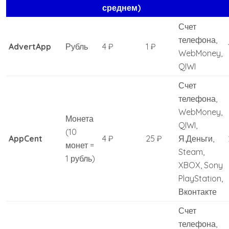
среднем)
Счет
телефона,
AdvertApp
Рубль
4 ₽
1 ₽
WebMoney,
QIWI
Счет
телефона,
WebMoney,
Монета
QIWI,
(10
AppCent
4 ₽
25 ₽
Я.Деньги,
монет =
Steam,
1 рубль)
XBOX, Sony
PlayStation,
Вконтакте
Счет
телефона,