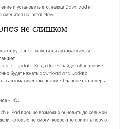
ление и установить его, нажав Download и
а сменится на Install Now.
Tunes не слишком
ьютеру. iTunes запустится автоматически
планшет
k for Update. Когда iTunes найдет обновление,
точно будет нажать download and Update
ть в автоматическом режиме. Главное его теперь
тное «НО».
touch и iPad вообще возможно обновить до седьмой
одели, которые не смогут корректно принять новую