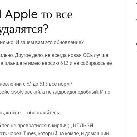
 Apple то все
удалятся?
вильно. И зачем вам это обновление?
вильно. Другое дело, не всегда новая ОСь лучше
на планшете имею версию 6.1.3 и не собираюсь её
новлении с 6.1 до 6.1.3 всё норм?
 фейс apple’овский, а не андроидоподобный. И по
ать, хотите — обновляйтесь.
 тел не превратился в кирпич) , НЕЛЬЗЯ
ать через iTunes, который на компе, и домашний