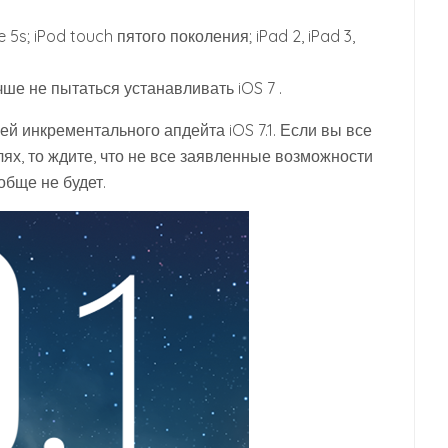
e 5s; iPod touch пятого поколения; iPad 2, iPad 3,
ше не пытаться устанавливать iOS 7 .
 инкрементального апдейта iOS 7.1. Если вы все
ях, то ждите, что не все заявленные возможности
обще не будет.