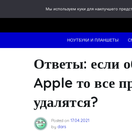
Skip
Мы используем куки для наилучшего предста
to
content
НОУТБУКИ И ПЛАНШЕТЫ
С
Ответы: если 
Apple то все 
удалятся?
Posted on
17.04.2021
by
dars