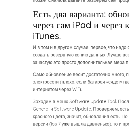
позже. Сначала давайте разберем сам проц
Есть два варианта: обн
через сам iPad и через
iTunes.
И в том и в другом случае, первое, что надо
создать резервную копию данных. Лучше всего 
зачастую это просто дополнительная мера п
Само обновление весит достаточно много, п
электросети (плохо, если батарея «сядет» гд
интернетом через WiFi.
Заходим в меню Software Update Tool. После
General и Software Update. Проверяем, есть
красного цвета, значит, обновления есть. Н
версии (ios 7 уже вышла давненько), то и пр