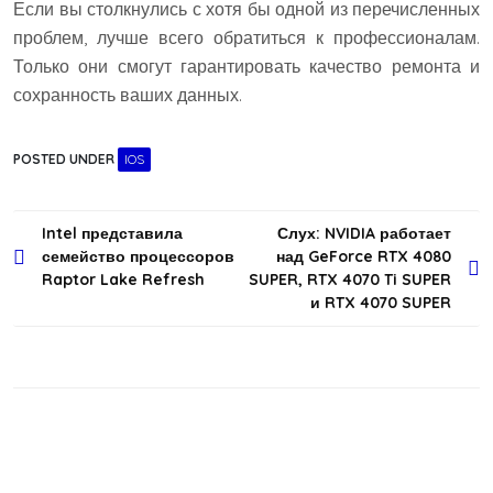
Если вы столкнулись с хотя бы одной из перечисленных
проблем, лучше всего обратиться к профессионалам.
Только они смогут гарантировать качество ремонта и
сохранность ваших данных.
POSTED UNDER
IOS
Навигация
Intel представила
Слух: NVIDIA работает
семейство процессоров
над GeForce RTX 4080
по
Raptor Lake Refresh
SUPER, RTX 4070 Ti SUPER
записям
и RTX 4070 SUPER