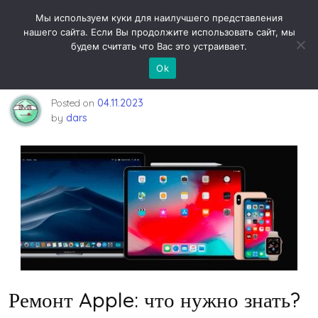
Skip
Новости технологий
Мы используем куки для наилучшего представления
to
нашего сайта. Если Вы продолжите использовать сайт, мы
content
будем считать что Вас это устраивает.
Ремонт Apple: что нужно знать?
Ok
Posted on
04.11.2023
by
dars
Ремонт Apple: что нужно знать?