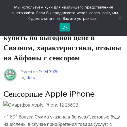
Skip
Новости технологий
Мы используем куки для наилучшего представления
to
нашего сайта. Если Вы продолжите использовать сайт, мы
content
будем считать что Вас это устраивает.
Сенсорные Apple iPhone —
Ok
купить по выгодной цене в
Связном, характеристики, отзывы
на Айфоны с сенсором
Posted on
15.04.2020
by
dars
Сенсорные Apple iPhone
+ 1 804 бонуса Сумма указана в бонусах*, которые будут
начислены в случае приобретения товара (услуг) с