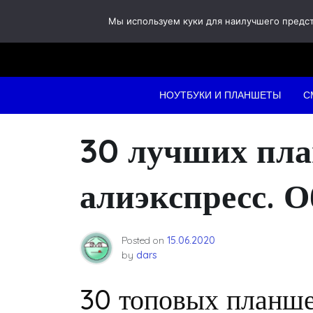
Skip
Мы используем куки для наилучшего предста
to
content
НОУТБУКИ И ПЛАНШЕТЫ
С
30 лучших пла
алиэкспресс. О
Posted on
15.06.2020
by
dars
30 топовых планше