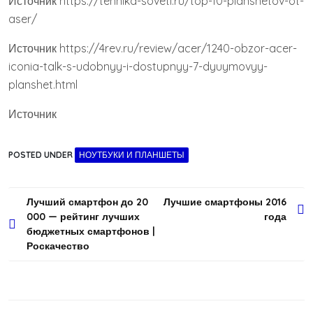
Источник
https://tehnika-soveti.ru/top-10-planshetov-ot-
aser/
Источник
https://4rev.ru/review/acer/1240-obzor-acer-
iconia-talk-s-udobnyy-i-dostupnyy-7-dyuymovyy-
planshet.html
Источник
POSTED UNDER
НОУТБУКИ И ПЛАНШЕТЫ
Навигация
Лучший смартфон до 20
Лучшие смартфоны 2016
000 — рейтинг лучших
года
по
бюджетных смартфонов |
записям
Роскачество