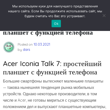
Skip
Новости технологий
Мы используем куки для наилучшего представления
to
нашего сайта. Если Вы продолжите использовать сайт, мы
content
будем считать что Вас это устраивает.
Acer Iconia Talk 7: простейший
Ok
планшет с функцией телефона
Posted on
10.03.2021
by
dars
Acer Iconia Talk 7: простейший
планшет с функцией телефона
Большие смартфоны вытесняют маленькие планшеты
— такова нынешняя тенденция рынка мобильных
устройств. Однако некоторые производители, в том
числе и Acer, не готовы мириться с существующим
положением дел и выпускают планшетные компьютеры,