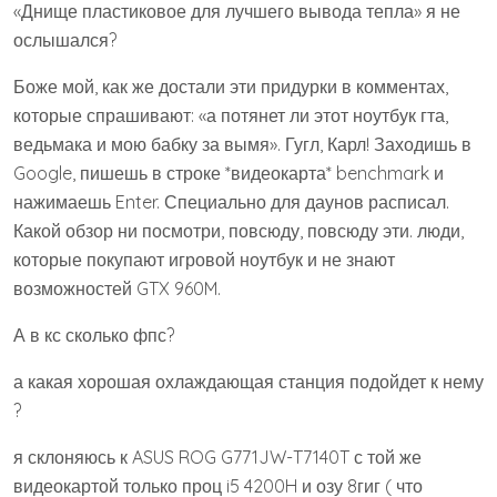
«Днище пластиковое для лучшего вывода тепла» я не
ослышался?
Боже мой, как же достали эти придурки в комментах,
которые спрашивают: «а потянет ли этот ноутбук гта,
ведьмака и мою бабку за вымя». Гугл, Карл! Заходишь в
Google, пишешь в строке *видеокарта* benchmark и
нажимаешь Enter. Специально для даунов расписал.
Какой обзор ни посмотри, повсюду, повсюду эти. люди,
которые покупают игровой ноутбук и не знают
возможностей GTX 960M.
А в кс сколько фпс?
а какая хорошая охлаждающая станция подойдет к нему
?
я склоняюсь к ASUS ROG G771JW-T7140T с той же
видеокартой только проц i5 4200H и озу 8гиг ( что