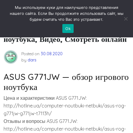
Skip
Новости технологий
Мы используем куки для наилучшего представления
to
нашего сайта. Если Вы продолжите использовать сайт, мы
content
будем считать что Вас это устраивает.
ASUS G771JW — обзор игрового
Ok
ноутбука, Видео, Смотреть онлайн
Posted on
30.08.2020
by
dars
ASUS G771JW — обзор игрового
ноутбука
Цена и характеристики ASUS G771JW:
http://hotline.ua/computer-noutbuki-netbuki/asus-rog-
g771jw-g771jw-t7113h/
Отзывы и вопросы ASUS G771JW:
http://hotline.ua/computer-noutbuki-netbuki/asus-rog-