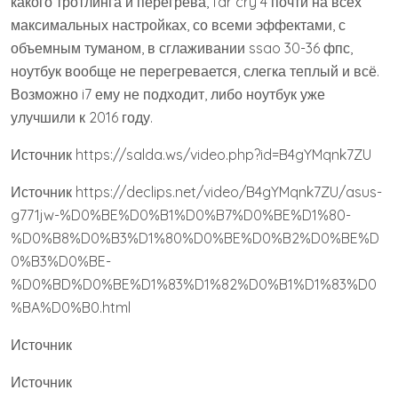
какого тротлинга и перегрева, far cry 4 почти на всех
максимальных настройках, со всеми эффектами, с
объемным туманом, в сглаживании ssao 30-36 фпс,
ноутбук вообще не перегревается, слегка теплый и всё.
Возможно i7 ему не подходит, либо ноутбук уже
улучшили к 2016 году.
Источник
https://salda.ws/video.php?id=B4gYMqnk7ZU
Источник
https://declips.net/video/B4gYMqnk7ZU/asus-
g771jw-%D0%BE%D0%B1%D0%B7%D0%BE%D1%80-
%D0%B8%D0%B3%D1%80%D0%BE%D0%B2%D0%BE%D
0%B3%D0%BE-
%D0%BD%D0%BE%D1%83%D1%82%D0%B1%D1%83%D0
%BA%D0%B0.html
Источник
Источник