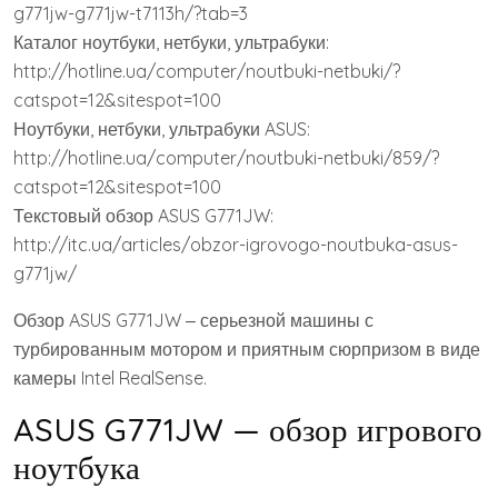
g771jw-g771jw-t7113h/?tab=3
Каталог ноутбуки, нетбуки, ультрабуки:
http://hotline.ua/computer/noutbuki-netbuki/?
catspot=12&sitespot=100
Ноутбуки, нетбуки, ультрабуки ASUS:
http://hotline.ua/computer/noutbuki-netbuki/859/?
catspot=12&sitespot=100
Текстовый обзор ASUS G771JW:
http://itc.ua/articles/obzor-igrovogo-noutbuka-asus-
g771jw/
Обзор ASUS G771JW ‒ серьезной машины с
турбированным мотором и приятным сюрпризом в виде
камеры Intel RealSense.
ASUS G771JW — обзор игрового
ноутбука