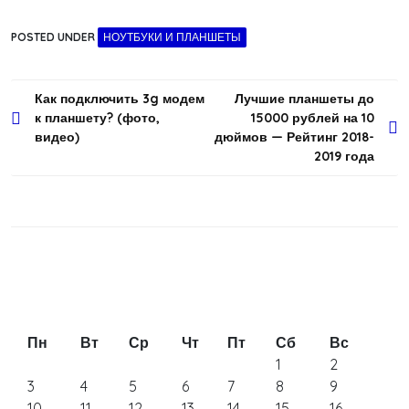
POSTED UNDER
НОУТБУКИ И ПЛАНШЕТЫ
Навигация
Как подключить 3g модем
Лучшие планшеты до
к планшету? (фото,
15000 рублей на 10
по
видео)
дюймов — Рейтинг 2018-
записям
2019 года
Пн
Вт
Ср
Чт
Пт
Сб
Вс
1
2
3
4
5
6
7
8
9
10
11
12
13
14
15
16