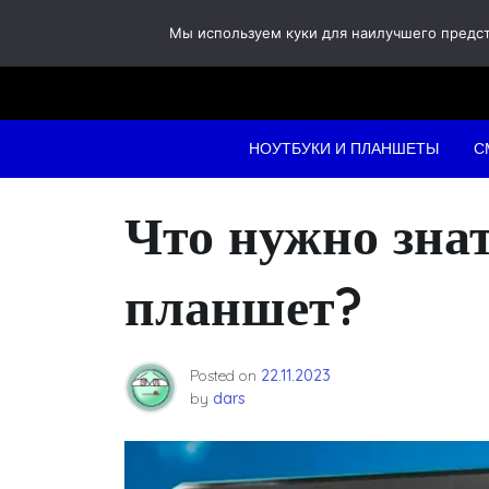
Skip
Мы используем куки для наилучшего предста
to
content
НОУТБУКИ И ПЛАНШЕТЫ
С
Что нужно зна
планшет?
Posted on
22.11.2023
by
dars