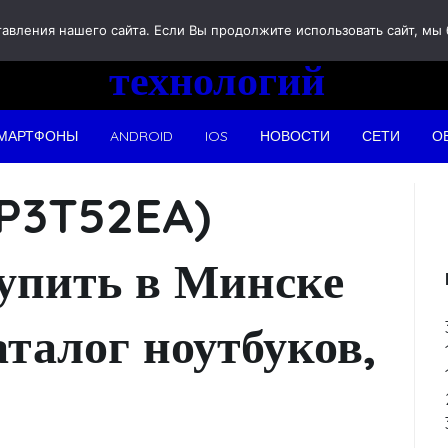
Новости
вления нашего сайта. Если Вы продолжите использовать сайт, мы бу
технологий
МАРТФОНЫ
ANDROID
IOS
НОВОСТИ
СЕТИ
О
(P3T52EA)
купить в Минске
аталог ноутбуков,