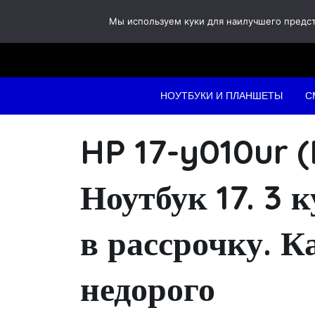
Skip
Мы используем куки для наилучшего предста
to
content
НОУТБУКИ И ПЛАНШЕТЫ
С
HP 17-y010ur 
Ноутбук 17. 3 
в рассрочку. К
недорого