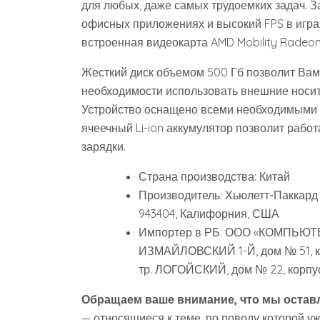
для любых, даже самых трудоемких задач. 
офисных приложениях и высокий FPS в игра
встроенная видеокарта AMD Mobility Radeon
Жесткий диск объемом 500 Гб позволит Вам
необходимости использовать внешние носит
Устройство оснащено всеми необходимыми ин
ячеечный Li-ion аккумулятор позволит рабо
зарядки.
Страна производства: Китай
Производитель: Хьюлетт-Паккард 
943404, Калифорния, США
Импортер в РБ: ООО «КОМПЬЮТЕР
ИЗМАЙЛОВСКИЙ 1-Й, дом № 51, ко
тр. ЛОГОЙСКИЙ, дом № 22, корпус
Обращаем ваше внимание, что мы оставл
— относящиеся к теме, по поводу которой у