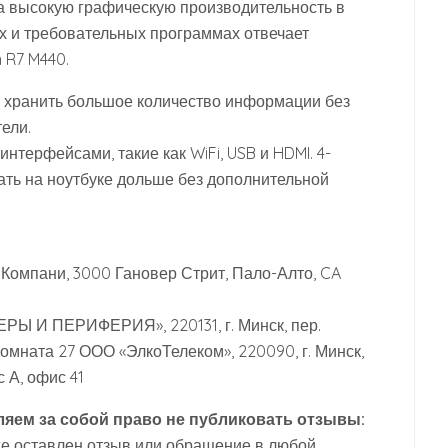
За высокую графическую производительность в
х и требовательных программах отвечает
 R7 M440.
 хранить большое количество информации без
ели.
терфейсами, такие как WiFi, USB и HDMI. 4-
тать на ноутбуке дольше без дополнительной
Компани, 3000 Гановер Стрит, Пало-Алто, CA
Ы И ПЕРИФЕРИЯ», 220131, г. Минск, пер.
мната 27 ООО «ЭлкоТелеком», 220090, г. Минск,
 А, офис 41
яем за собой право не публиковать отзывы:
же оставлен отзыв или обращение в любой