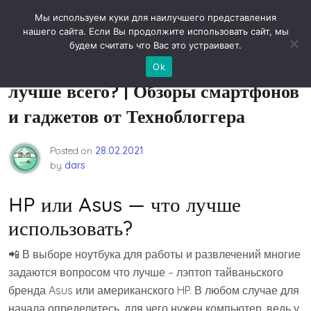
Skip
Новости технологий
Мы используем куки для наилучшего представления
to
нашего сайта. Если Вы продолжите использовать сайт, мы
content
будем считать что Вас это устраивает.
HP или ASUS — какой бренд
Ok
лучше всего? | Обзоры смартфонов
и гаджетов от Техноблоггера
Posted on
28.02.2021
by
dars
HP или Asus — что лучше
использовать?
📲 В выборе ноутбука для работы и развлечений многие
задаются вопросом что лучше – лэптоп тайваньского
бренда Asus или американского HP. В любом случае для
начала определитесь, для чего нужен компьютер, ведь у