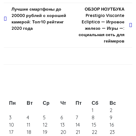
Навигация
Лучшие смартфоны до
ОБЗОР НОУТБУКА
20000 рублей с хорошей
Prestigio Visconte
по
камерой: Топ-10 рейтинг
Ecliptica — Игровое
записям
2020 года
железо — Игры —:
социальная сеть для
геймеров
Пн
Вт
Ср
Чт
Пт
Сб
Вс
1
2
3
4
5
6
7
8
9
10
11
12
13
14
15
16
17
18
19
20
21
22
23