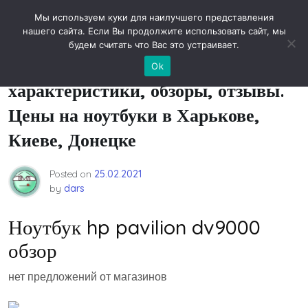
Skip
Новости технологий
Мы используем куки для наилучшего представления
to
нашего сайта. Если Вы продолжите использовать сайт, мы
content
будем считать что Вас это устраивает.
HP Pavilion dv9000: цены,
Ok
характеристики, обзоры, отзывы.
Цены на ноутбуки в Харькове,
Киеве, Донецке
Posted on
25.02.2021
by
dars
Ноутбук hp pavilion dv9000
обзор
нет предложений от магазинов