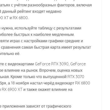
атьях с учётом разнообразных факторов, включая
В данный рейтинг входят недавно
 XT и RX 6800.
 нужна, используйте таблицу с результатами
наиболее быстрых к наиболее медленным.
вяти играх с настройками графики средние и
я сравнения самая быстрая карта имеет результат
ительно её.
те с видеокартами GeForce RTX 3090, GeForce
ое влияние на рынок. Впрочем, оценка новых
льная. Кроме только что выпущенной RTX 3070
бря, а 18 ноября настал черёд видеокарт RX 6800
я RX 6900 XT и также окажет влияние на
е приложения зависят от графического