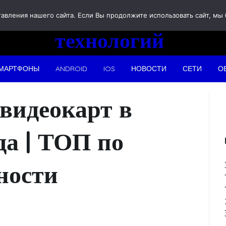
Новости
вления нашего сайта. Если Вы продолжите использовать сайт, мы бу
технологий
МАРТФОНЫ
ANDROID
IOS
НОВОСТИ
СЕТИ
О
видеокарт в
да | ТОП по
ности