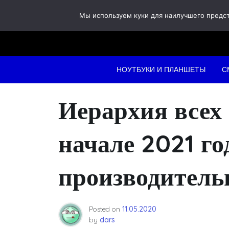
Skip
Мы используем куки для наилучшего предста
to
content
НОУТБУКИ И ПЛАНШЕТЫ
С
Иерархия всех 
начале 2021 го
производитель
Posted on
11.05.2020
by
dars