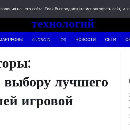
Новости
вления нашего сайта. Если Вы продолжите использовать сайт, мы бу
технологий
МАРТФОНЫ
ANDROID
IOS
НОВОСТИ
СЕТИ
О
торы:
о выбору лучшего
шей игровой