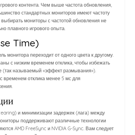
рового контента. Чем выше частота обновления,
льшинство стандартных мониторов имеют частоту
я выбирать мониторы с частотой обновления не
ьно плавного игрового опыта.
nse Time)
ель монитора переходит от одного цвета к другому.
аны с низким временем отклика, чтобы избежать
е (так называемый «эффект размывания»).
 временем отклика менее 5 мс для
жения.
ции
tearing) и минимизации задержек (лага) между
мониторы поддерживают различные технологии
ются AMD FreeSync и NVIDIA G-Sync. Вам следует