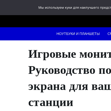
Skip
Мы используем куки для наилучшего предста
to
content
НОУТБУКИ И ПЛАНШЕТЫ
С
Игровые мони
Руководство п
экрана для ва
станции