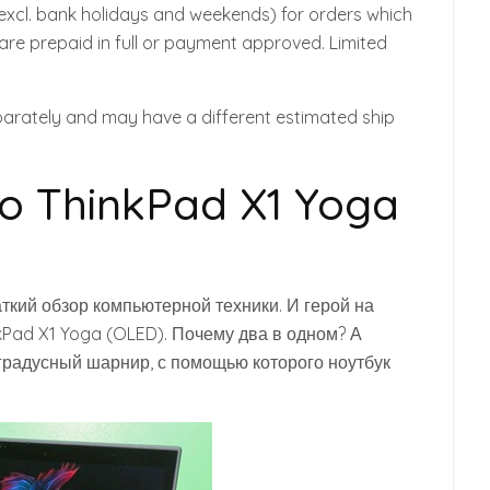
excl. bank holidays and weekends) for orders which
re prepaid in full or payment approved. Limited
parately and may have a different estimated ship
o ThinkPad X1 Yoga
ткий обзор компьютерной техники. И герой на
nkPad X1 Yoga (OLED). Почему два в одном? А
 градусный шарнир, с помощью которого ноутбук