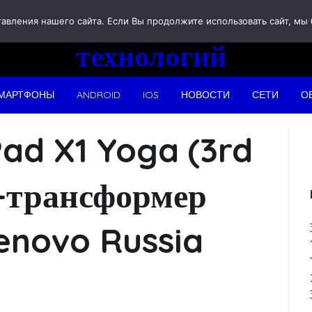
Новости
вления нашего сайта. Если Вы продолжите использовать сайт, мы бу
технологий
МАРТФОНЫ
ANDROID
IOS
НОВОСТИ
СЕТИ
О
ad X1 Yoga (3rd
к-трансформер
Lenovo Russia