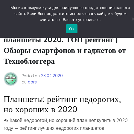
Skip
Новости технологий
Мы используем куки для наилучшего представления нашего
to
сайта. Если Вы продолжите использовать сайт, мы будем
content
считать что Вас это устраивает.
Лучшие Недорогие, но Хорошие
Ok
планшеты 2020. ТОП рейтинг |
Обзоры смартфонов и гаджетов от
Техноблоггера
Posted on
28.04.2020
by
dars
Планшеты: рейтинг недорогих,
но хороших в 2020
📲 Какой недорогой, но хороший планшет купить в 2020
году — рейтинг лучших недорогих планшетов.