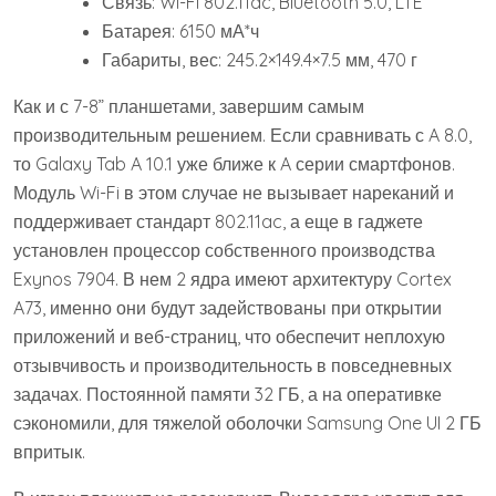
Связь: Wi-Fi 802.11ac, Bluetooth 5.0, LTE
Батарея: 6150 мА*ч
Габариты, вес: 245.2×149.4×7.5 мм, 470 г
Как и с 7-8” планшетами, завершим самым
производительным решением. Если сравнивать с A 8.0,
то Galaxy Tab A 10.1 уже ближе к A серии смартфонов.
Модуль Wi-Fi в этом случае не вызывает нареканий и
поддерживает стандарт 802.11ac, а еще в гаджете
установлен процессор собственного производства
Exynos 7904. В нем 2 ядра имеют архитектуру Cortex
A73, именно они будут задействованы при открытии
приложений и веб-страниц, что обеспечит неплохую
отзывчивость и производительность в повседневных
задачах. Постоянной памяти 32 ГБ, а на оперативке
сэкономили, для тяжелой оболочки Samsung One UI 2 ГБ
впритык.