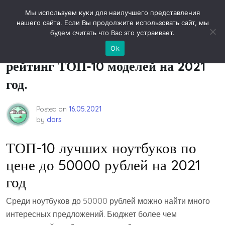
Skip
Новости технологий
Мы используем куки для наилучшего представления
to
нашего сайта. Если Вы продолжите использовать сайт, мы
content
будем считать что Вас это устраивает.
Лучшие ноутбуки до 50000 рублей:
Ok
рейтинг ТОП-10 моделей на 2021
год.
Posted on
16.05.2021
by
dars
ТОП-10 лучших ноутбуков по
цене до 50000 рублей на 2021
год
Среди ноутбуков до 50000 рублей можно найти много
интересных предложений. Бюджет более чем