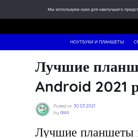
Skip
Мы используем куки для наилучшего предста
to
content
НОУТБУКИ И ПЛАНШЕТЫ
С
Лучшие планше
Android 2021 
Posted on
30.03.2021
by
dars
Лучшие планшеты н