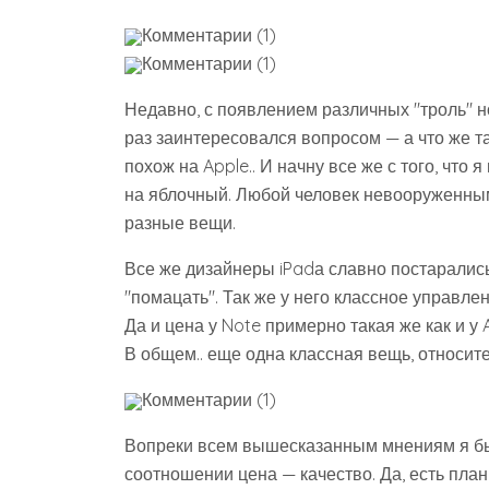
Комментарии (1)
Комментарии (1)
Недавно, с появлением различных "троль" н
раз заинтересовался вопросом — а что же та
похож на Apple.. И начну все же с того, что
на яблочный. Любой человек невооруженным
разные вещи.
Все же дизайнеры iPadа славно постарались
"помацать". Так же у него классное управлен
Да и цена у Note примерно такая же как и у 
В общем.. еще одна классная вещь, относит
Комментарии (1)
Вопреки всем вышесказанным мнениям я бы
соотношении цена — качество. Да, есть план