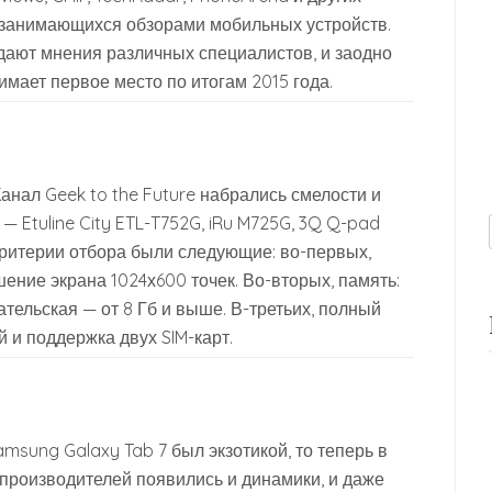
 занимающихся обзорами мобильных устройств.
дают мнения различных специалистов, и заодно
имает первое место по итогам 2015 года.
нал Geek to the Future набрались смелости и
— Etuline City ETL-T752G, iRu M725G, 3Q Q-pad
Критерии отбора были следующие: во-первых,
ение экрана 1024х600 точек. Во-вторых, память:
ательская — от 8 Гб и выше. В-третьих, полный
 и поддержка двух SIM-карт.
msung Galaxy Tab 7 был экзотикой, то теперь в
 производителей появились и динамики, и даже