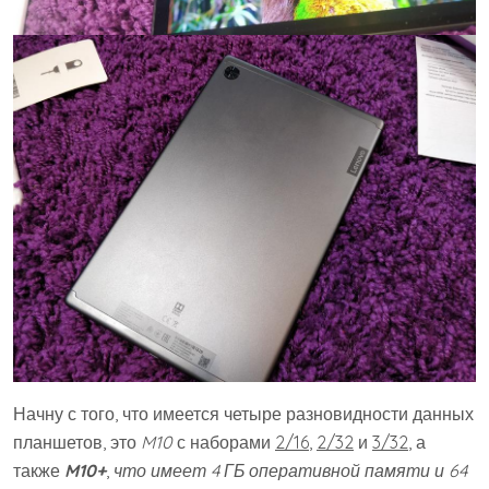
Начну с того, что имеется четыре разновидности данных
планшетов, это
M10
с наборами
2/16
,
2/32
и
3/32
, а
также
M10+
,
что имеет 4 ГБ оперативной памяти и 64