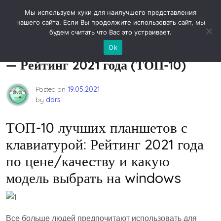
Skip
Новости технологий
Мы используем куки для наилучшего представления
to
нашего сайта. Если Вы продолжите использовать сайт, мы
content
будем считать что Вас это устраивает.
Лучшие планшеты с клавиатурой
Ok
— Рейтинг 2021 года (ТОП-10)
Posted on
19.05.2021
by
dars
ТОП-10 лучших планшетов с
клавиатурой: Рейтинг 2021 года
по цене/качеству и какую
модель выбрать на windows
Все больше людей предпочитают использовать для