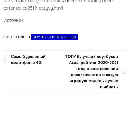
otziv.ru/katalog/notebooks/acer-notebooks/acer-
extensa-ex2519-otzyvy.html
Источник
POSTED UNDER
НОУТБУКИ И ПЛАНШЕТЫ
Навигация
Самый дешевый
ТОП-18 лучших ноутбуков
смартфон с 4G
Asus: рейтинг 2020-2021
по
года в соотношении
записям
цена/качество и какую
игровую модель лучше
выбрать