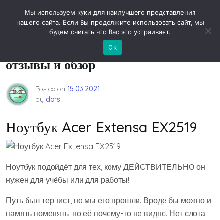
Skip
Новости технологий
Мы используем куки для наилучшего представления
to
нашего сайта. Если Вы продолжите использовать сайт, мы
content
будем считать что Вас это устраивает.
Ноутбук Acer Extensa EX2519:
Ok
отзывы и обзор
Posted on
15.03.2021
by
dars
Ноутбук Acer Extensa EX2519
Ноутбук подойдёт для тех, кому ДЕЙСТВИТЕЛЬНО он
нужен для учёбы или для работы!
Путь был тернист, но мы его прошли. Вроде бы можно и
память поменять, но её почему-то не видно. Нет слота.